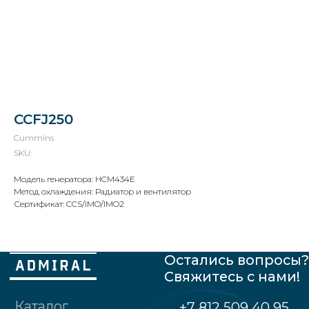
Остались вопросы?
Свяжитесь с нами!
CCFJ250
Каталог
+7 812 509 40 95
Cummins
О нас
SKU:
sales@admiral-spb.info
Что можем
Модель генератора: HCM434E
Сертификаты
Метод охлаждения: Радиатор и вентилятор
Партнеры
Сертификат: CCS/IMO/IMO2
Реквизиты