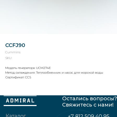
Остались вопросы?
Свяжитесь с нами!
CCFJ90
Каталог
+7 812 509 40 95
Cummins
О нас
SKU:
sales@admiral-spb.info
Что можем
Модель генератора: UCM274E
Сертификаты
Метод охлаждения: Теплообменник и насос для морской воды
Партнеры
Сертификат: CCS
Реквизиты