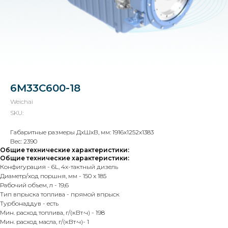
6M33C600-18
Weichai
SKU:
Остались вопросы?
Габаритные размеры ДхШхВ, мм: 1916х1252х1383
Свяжитесь с нами!
Вес: 2390
Общие технические характеристики:
Каталог
+7 812 509 40 95
Общие технические характеристики:
Конфигурация - 6L, 4х-тактный дизель
О нас
sales@admiral-spb.info
Диаметр/ход поршня, мм - 150 x 185
Что можем
Рабочий объем, л - 19,6
Сертификаты
Тип впрыска топлива - прямой впрыск
Турбонаддув - есть
Партнеры
Мин. расход топлива, г/(кВт·ч) - 198
Реквизиты
Мин. расход масла, г/(кВт·ч)- 1