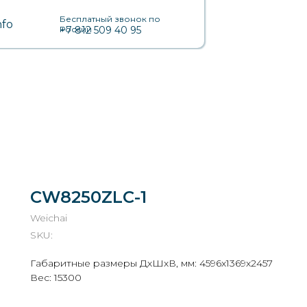
Бесплатный звонок по
nfo
России
+7 812 509 40 95
CW8250ZLC-1
Weichai
SKU:
Габаритные размеры ДхШхВ, мм: 4596х1369х2457
Вес: 15300