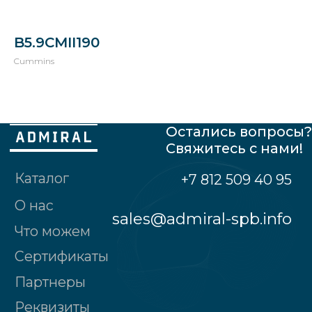
Остались вопросы?
Свяжитесь с нами!
Каталог
+7 812 509 40 95
B5.9CMII190
О нас
Cummins
sales@admiral-spb.info
Что можем
Сертификаты
Партнеры
Реквизиты
Общество с ограниченной
ответственностью "Адмирал"
190121, Санкт-Петербург г., наб.реки
Пряжки, д.№32, лит.А, 2-ой этаж, пом. № 2
Политика конфиденциальности