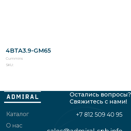
Остались вопросы?
Свяжитесь с нами!
Каталог
+7 812 509 40 95
4BTA3.9-GM65
О нас
sales@admiral-spb.info
Cummins
Что можем
SKU:
Сертификаты
Партнеры
Реквизиты