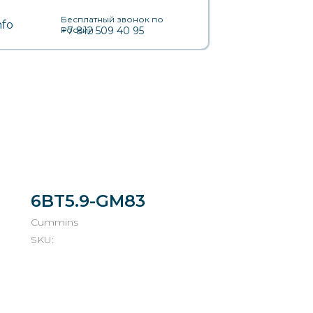
Бесплатный звонок по
nfo
России
+7 812 509 40 95
6BT5.9-GM83
Cummins
SKU: