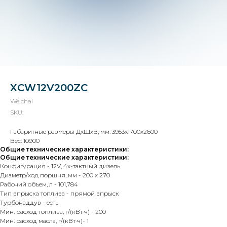
XCW12V200ZC
Weichai
SKU:
Остались вопросы?
Габаритные размеры ДхШхВ, мм: 3953x1700x2600
Свяжитесь с нами!
Вес: 10900
Общие технические характеристики:
Каталог
+7 812 509 40 95
Общие технические характеристики:
Конфигурация - 12V, 4х-тактный дизель
О нас
sales@admiral-spb.info
Диаметр/ход поршня, мм - 200 x 270
Что можем
Рабочий объем, л - 101,784
Сертификаты
Тип впрыска топлива - прямой впрыск
Турбонаддув - есть
Партнеры
Мин. расход топлива, г/(кВт·ч) - 200
Реквизиты
Мин. расход масла, г/(кВт·ч)- 1