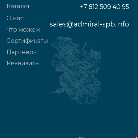
Общество с ограниченной
ответственностью "Адмирал"
190121, Санкт-Петербург г., наб.реки
Пряжки, д.№32, лит.А, 2-ой этаж, пом. № 2
Политика конфиденциальности