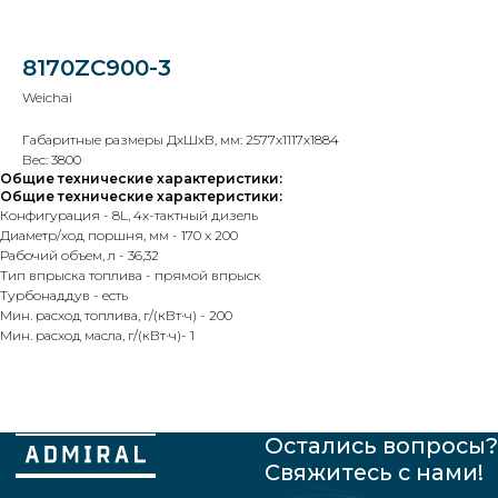
8170ZC900-3
Weichai
Габаритные размеры ДхШхВ, мм: 2577х1117х1884
Вес: 3800
Остались вопросы?
Общие технические характеристики:
Свяжитесь с нами!
Общие технические характеристики:
Конфигурация - 8L, 4х-тактный дизель
Каталог
+7 812 509 40 95
Диаметр/ход поршня, мм - 170 x 200
Рабочий объем, л - 36,32
О нас
sales@admiral-spb.info
Тип впрыска топлива - прямой впрыск
Что можем
Турбонаддув - есть
Мин. расход топлива, г/(кВт·ч) - 200
Сертификаты
Мин. расход масла, г/(кВт·ч)- 1
Партнеры
Реквизиты