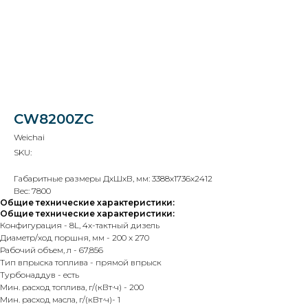
CW8200ZC
Weichai
SKU:
Остались вопросы?
Габаритные размеры ДхШхВ, мм: 3388х1736х2412
Свяжитесь с нами!
Вес: 7800
Общие технические характеристики:
Каталог
+7 812 509 40 95
Общие технические характеристики:
Конфигурация - 8L, 4х-тактный дизель
О нас
sales@admiral-spb.info
Диаметр/ход поршня, мм - 200 x 270
Что можем
Рабочий объем, л - 67,856
Сертификаты
Тип впрыска топлива - прямой впрыск
Турбонаддув - есть
Партнеры
Мин. расход топлива, г/(кВт·ч) - 200
Реквизиты
Мин. расход масла, г/(кВт·ч)- 1